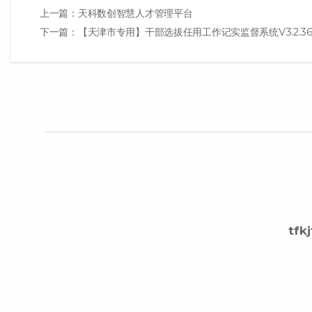
文
上一篇：天科数创智慧人才管理平台
下一篇：【天津市专用】干部选拔任用工作记实监督系统V3.2.
章
导
航
tfk