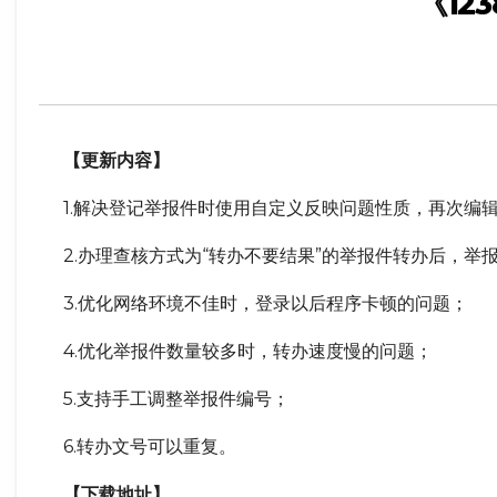
《12
【更新内容】
1.解决登记举报件时使用自定义反映问题性质，再次编辑时提示“” is
2.办理查核方式为“转办不要结果”的举报件转办后，举
3.优化网络环境不佳时，登录以后程序卡顿的问题；
4.优化举报件数量较多时，转办速度慢的问题；
5.支持手工调整举报件编号；
6.转办文号可以重复。
【下载地址】